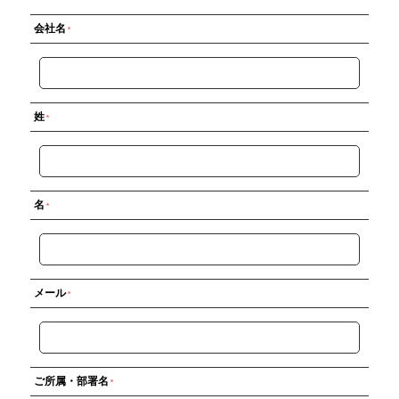
会社名
姓
名
メール
ご所属・部署名